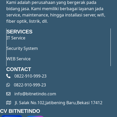
Kami adalah perusahaan yang bergerak pada
bidang jasa. Kami memiliki berbagai layanan jada
service, maintenance, hingga installasi server, wifi,
fiber optik, listrik, dll.
SERVICES
IT Service
Security System
WEB Service
CONTACT
0822-910-999-23
0822-910-999-23
info@bitnetindo.com
Jl. Salak No.102,Jatibening Baru,Bekasi 17412
CV BITNETINDO