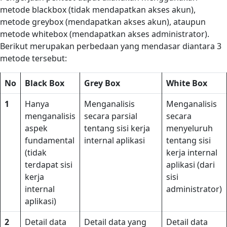
metode blackbox (tidak mendapatkan akses akun),
metode greybox (mendapatkan akses akun), ataupun
metode whitebox (mendapatkan akses administrator).
Berikut merupakan perbedaan yang mendasar diantara 3
metode tersebut:
No
Black Box
Grey Box
White Box
1
Hanya
Menganalisis
Menganalisis
menganalisis
secara parsial
secara
aspek
tentang sisi kerja
menyeluruh
fundamental
internal aplikasi
tentang sisi
(tidak
kerja internal
terdapat sisi
aplikasi (dari
kerja
sisi
internal
administrator)
aplikasi)
2
Detail data
Detail data yang
Detail data