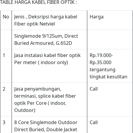
TABLE HARGA KABEL FIBER OPTIK :
No
Jenis , Deksripsi harga kabel
Harga
Fiber optik Netviel
Singlemode 9/125um, Direct
Buried Armoured, G.652D
1
Jasa instalasi kabel fiber optik
Rp.19.000-
Per meter ( indoor only)
Rp.35.000
tergantung
tingkat kesulitan
2
Jasa penyambungan,
Call
terminasi, splice kabel fiber
optik Per Core ( indoor,
Outdoor)
3
8 Core Singlemode Outdoor
Call
Direct Buried, Double Jacket