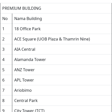
PREMIUM BUILDING
No
Nama Building
1
18 Office Park
2
ACE Square (UOB Plaza & Thamrin Nine)
3
AIA Central
4
Alamanda Tower
5
ANZ Tower
6
APL Tower
7
Ariobimo
8
Central Park
9
City Tower (TCT)