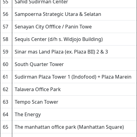
55
Sahid Sudirman Center
56
Sampoerna Strategic Utara & Selatan
57
Senayan City Offfice / Panin Towe
58
Sequis Center (d/h s. Widjojo Building)
59
Sinar mas Land Plaza (ex. Plaza BII) 2 & 3
60
South Quarter Tower
61
Sudirman Plaza Tower 1 (Indofood) + Plaza Marein
62
Talavera Office Park
63
Tempo Scan Tower
64
The Energy
65
The manhattan office park (Manhattan Square)