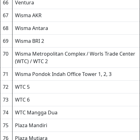
66
Ventura
67
Wisma AKR
68
Wisma Antara
69
Wisma BRI 2
70
Wisma Metropolitan Complex / Worls Trade Center
(WTC) / WTC 2
71
Wisma Pondok Indah Office Tower 1, 2, 3
72
WTC 5
73
WTC 6
74
WTC Mangga Dua
75
Plaza Mandiri
76
Plaza Mutiara